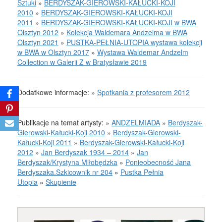
Sztuki
»
BERDYSZAK-GIEROWSKI-KAŁUCKI-KOJI
2010
»
BERDYSZAK-GIEROWSKI-KAŁUCKI-KOJI
2011
»
BERDYSZAK-GIEROWSKI-KAŁUCKI-KOJI w BWA
Olsztyn 2012
»
Kolekcja Waldemara Andzelma w BWA
Olsztyn 2021
»
PUSTKA-PEŁNIA-UTOPIA wystawa kolekcji
w BWA w Olsztyn 2017
»
Wystawa Waldemar Andzelm
Collection w Galerii Z w Bratysławie 2019
Dodatkowe informacje: »
Spotkania z profesorem 2012
Publikacje na temat artysty: »
ANDZELMIADA
»
Berdyszak-
Gierowski-Kałucki-Koji 2010
»
Berdyszak-Gierowski-
Kałucki-Koji 2011
»
Berdyszak-Gierowski-Kałucki-Koji
2012
»
Jan Berdyszak 1934 – 2014
»
Jan
Berdyszak/Krystyna Miłobędzka
»
Ponieobecność Jana
Berdyszaka.Szkicownik nr 204
»
Pustka Pełnia
Utopia
»
Skupienie