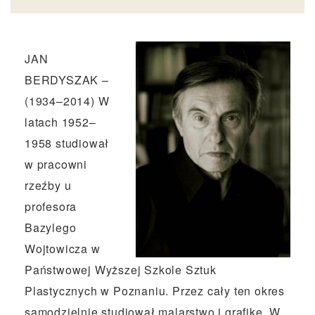
JAN
BERDYSZAK –
(1934–2014) W
latach 1952–
1958 studiował
w pracowni
rzeźby u
profesora
Bazylego
Wojtowicza w
Państwowej Wyższej Szkole Sztuk
Plastycznych w Poznaniu. Przez cały ten okres
samodzielnie studiował malarstwo i grafikę. W