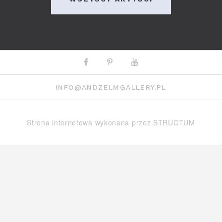
Facebook
Pinterest
Youtube
INFO@ANDZELMGALLERY.PL
Strona internetowa wykonana przez
STRUCTUM