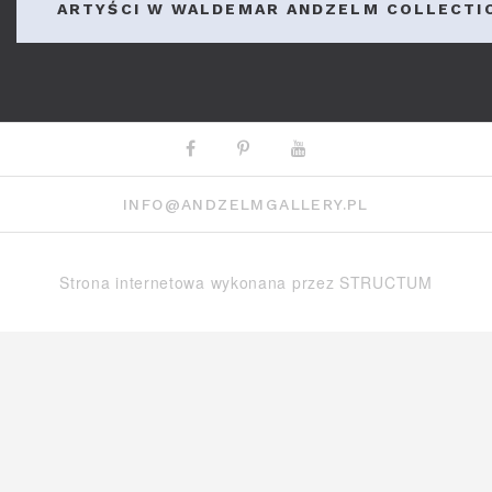
ARTYŚCI W WALDEMAR ANDZELM COLLECTI
Facebook
Pinterest
Youtube
INFO@ANDZELMGALLERY.PL
Strona internetowa wykonana przez
STRUCTUM