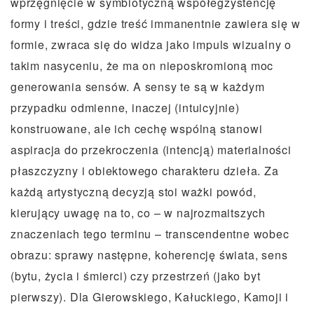
wprzęgnięcie w symbiotyczną współegzystencję
formy i treści, gdzie treść immanentnie zawiera się w
formie, zwraca się do widza jako impuls wizualny o
takim nasyceniu, że ma on nieposkromioną moc
generowania sensów. A sensy te są w każdym
przypadku odmienne, inaczej (intuicyjnie)
konstruowane, ale ich cechę wspólną stanowi
aspiracja do przekroczenia (intencją) materialności
płaszczyzny i obiektowego charakteru dzieła. Za
każdą artystyczną decyzją stoi ważki powód,
kierujący uwagę na to, co – w najrozmaitszych
znaczeniach tego terminu – transcendentne wobec
obrazu: sprawy następne, koherencję świata, sens
(bytu, życia i śmierci) czy przestrzeń (jako byt
pierwszy). Dla Gierowskiego, Kałuckiego, Kamoji i