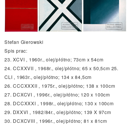
Stefan Gierowski
Spis prac:
23. XCVI , 1960r., olej/płótno; 73cm x 54cm
24. CCXXVII , 1968r., olej/płótno; 65 x 50,5cm 25.
CLI , 1963r., olej/płótno; 134 x 84,5cm
26. CCCXXXII , 1975r., olej/płótno; 138 x 100cm
27. DCXCVI , 1996r., olej/płótno; 120 x 100cm
28. DCCXXXI , 1998r., olej/płótno; 130 x 100cm
29. DXXVI , 1982/84r., olej/płótno; 139 X 97cm
30. DCXCVIII , 1996r., olej/płótno; 81 x 81cm