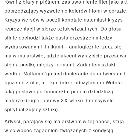
równi z białym płótnem, zaś uwolnienie liter jako akt
poprzedzający wyzwolenie kolorów i form w obrazie.
Kryzys wersów w poezji konotuje natomiast kryzys
reprezentacji w sferze sztuk wizualnych. Do głosu
silnie dochodzi także pusta przestrzeń między
wydrukowanymi linijkami – analogicznie rzecz się
ma w malarstwie, gdzie akcent wyraziście przesuwa
się na pustkę między formami. Zadaniem sztuki
według Mallarmé’go jest docieranie do uniwersum i
łączenie z nim, a – zgodnie z odczytaniem Weibla –
taką postawę po francuskim poecie dziedziczą
malarze drugiej połowy XX wieku, intensywnie
spirytualizujący sztukę.
Artyści, parający się malarstwem w tej epoce, stają
więc wobec zagadnień związanych z kondycją