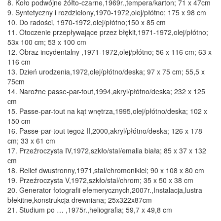
8. Koło podwójne żółto-czarne,1969r.,tempera/karton; 71 x 47cm
9. Syntetyczny i rozdzielony,1970-1972,olej/płótno; 175 x 98 cm
10. Do radości, 1970-1972,olej/płótno;150 x 85 cm
11. Otoczenie przepływające przez błękit,1971-1972,olej/płótno;
53x 100 cm; 53 x 100 cm
12. Obraz incydentalny ,1971-1972,olej/płótno; 56 x 116 cm; 63 x
116 cm
13. Dzień urodzenia,1972,olej/płótno/deska; 97 x 75 cm; 55,5 x
75cm
14. Narożne passe-par-tout,1994,akryl/płótno/deska; 232 x 125
cm
15. Passe-par-tout na kąt wnętrza,1995,olej/płótno/deska; 102 x
150 cm
16. Passe-par-tout tegoż II,2000,akryl/płótno/deska; 126 x 178
cm; 33 x 61 cm
17. Przeźroczysta IV,1972,szkło/stal/emalia biała; 85 x 37 x 132
cm
18. Relief dwustronny,1971,stal/chromonikiel; 90 x 108 x 80 cm
19. Przeźroczysta V,1972,szkło/stal/chrom; 35 x 50 x 38 cm
20. Generator fotografii efemerycznych,2007r.,Instalacja,lustra
błekitne,konstrukcja drewniana; 25x322x87cm
21. Studium po … ,1975r.,heliografia; 59,7 x 49,8 cm