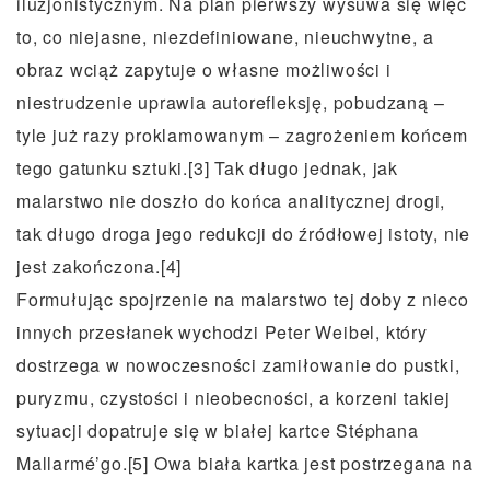
iluzjonistycznym. Na plan pierwszy wysuwa się więc
to, co niejasne, niezdefiniowane, nieuchwytne, a
obraz wciąż zapytuje o własne możliwości i
niestrudzenie uprawia autorefleksję, pobudzaną –
tyle już razy proklamowanym – zagrożeniem końcem
tego gatunku sztuki.[3] Tak długo jednak, jak
malarstwo nie doszło do końca analitycznej drogi,
tak długo droga jego redukcji do źródłowej istoty, nie
jest zakończona.[4]
Formułując spojrzenie na malarstwo tej doby z nieco
innych przesłanek wychodzi Peter Weibel, który
dostrzega w nowoczesności zamiłowanie do pustki,
puryzmu, czystości i nieobecności, a korzeni takiej
sytuacji dopatruje się w białej kartce Stéphana
Mallarmé’go.[5] Owa biała kartka jest postrzegana na