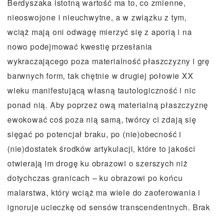
Berdyszaka istotną wartość ma to, co zmienne,
nieoswojone i nieuchwytne, a w związku z tym,
wciąż mają oni odwagę mierzyć się z aporią i na
nowo podejmować kwestię przesłania
wykraczającego poza materialność płaszczyzny i grę
barwnych form, tak chętnie w drugiej połowie XX
wieku manifestującą własną tautologiczność i nic
ponad nią. Aby poprzez ową materialną płaszczyznę
ewokować coś poza nią samą, twórcy ci zdają się
sięgać po potencjał braku, po (nie)obecność i
(nie)dostatek środków artykulacji, które to jakości
otwierają im drogę ku obrazowi o szerszych niż
dotychczas granicach – ku obrazowi po końcu
malarstwa, który wciąż ma wiele do zaoferowania i
ignoruje ucieczkę od sensów transcendentnych. Brak