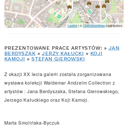
Leaflet
| ©
OpenStreetMap
contributors
PREZENTOWANE PRACE ARTYSTÓW: »
JAN
BERDYSZAK
»
JERZY KAŁUCKI
»
KOJI
KAMOJI
»
STEFAN GIEROWSKI
Z okazji XX lecia galerii została zorganizowana
wystawa kolekcji Waldemar Andzelm Collection z
artystów : Jana Berdyszaka, Stefana Gierowskiego,
Jerzego Kałuckiego oraz Koji Kamoji.
Marta Smolińska-Byczuk