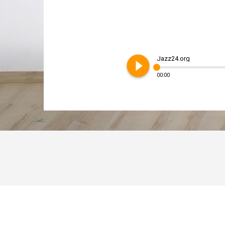
play_circle_filled
Jazz24.org
00:00