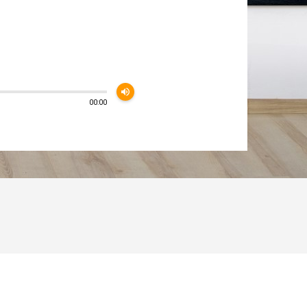
volume_up
00:00