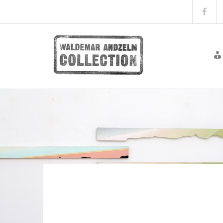
Przejdź
Fac
do
treści