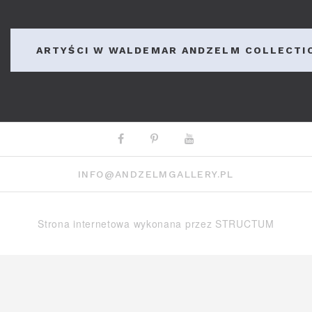
ARTYŚCI W WALDEMAR ANDZELM COLLECTI
Facebook
Pinterest
Youtube
INFO@ANDZELMGALLERY.PL
Strona internetowa wykonana przez
STRUCTUM