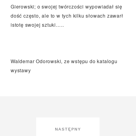
Gierowski; o swojej twórczości wypowiadał się
dość często, ale to w tych kilku słowach zawarł
istotę swojej sztuki…..
Waldemar Odorowski, ze wstępu do katalogu
wystawy
NAWIGACJA
NASTĘPNY
WPISU