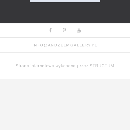
Facebook
Pinterest
Youtube
INFO@ANDZELMGALLERY.PL
Strona internetowa wykonana przez
STRUCTUM