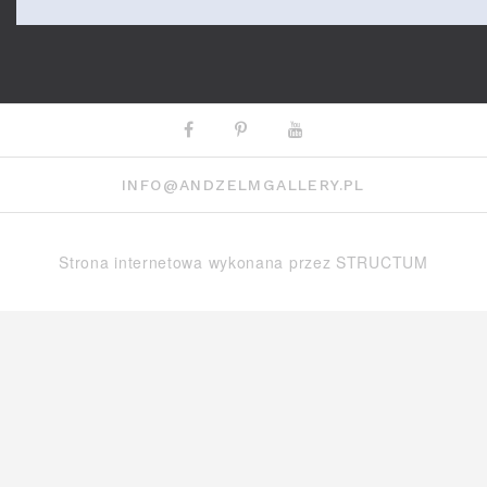
Facebook
Pinterest
Youtube
INFO@ANDZELMGALLERY.PL
Strona internetowa wykonana przez
STRUCTUM