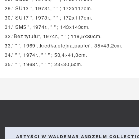
29.” SU13 ”, 1973r., ” ” ; 172x117cm.
30.” SU17 ”, 1973r., ” ” ; 172x117cm.
31.” SM5 ”, 1974r., ” ” ; 143x143cm.
32.”Bez tytułu”, 1974r., ” ” ; 119,5x80cm.
33.” ” ”, 1969r.,kredka,olejna,papier ; 35×43,2cm.
34.” ” ”, 1974r., ” ” ” ; 53,4×41,3cm.
35.” ” ”, 1968r., ” ” ” ; 23×30,5cm.
ARTYŚCI W WALDEMAR ANDZELM COLLECTI