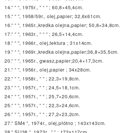
14.” ” ”, 1975r., ” ” ” ; 60,8×45,4cm.
15.” ” ”, 1958/59r., olej,papier; 32,6x61cm.
16.” ” ”, 1965r.,kredka olejna,papier; 50,8×34,8cm.
17.” ” ”, 1963r., ” ” ” ; 26,5×14,4cm.
18.” ” ”, 1966r., olej,tektura ; 31x14cm.
19.” ” ”, 1969r.,kredka olejna,papier;36,8×35,5cm.
20.” ” ”, 1965r., gwasz,papier;20,4×17,3cm.
21.” ” ”, 1956r., olej,papier ; 34x28cm.
22.” ” ”, 1958r., ” ” ; 22,3×19,8cm.
23.” ” ”, 1957r., ” ” ; 24,5×18,1cm.
24.” ” ”, 1957r., ” ” ; 25,7×20,6cm.
25.” ” ”, 1957r., ” ” ; 22,3×24,6cm.
26.” ” ”, 1957r., ” ” ; 27,2×23,2cm.
27.” SM4 ”, 1974r., olej,płótno ; 143x143cm.
28.” SU38 ”, 1973r., ” ” ; 172x117cm.